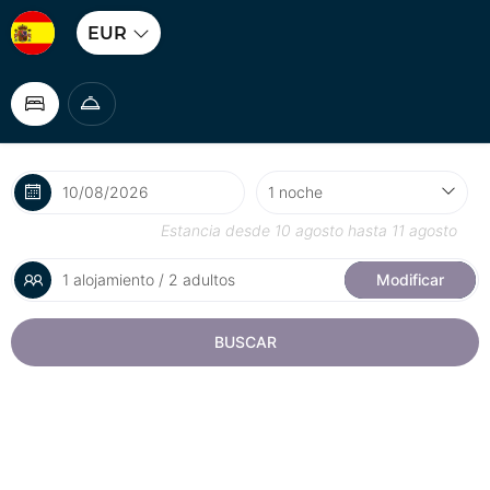
EUR
Estancia desde
10 agosto
hasta
11 agosto
1 alojamiento / 2 adultos
Modificar