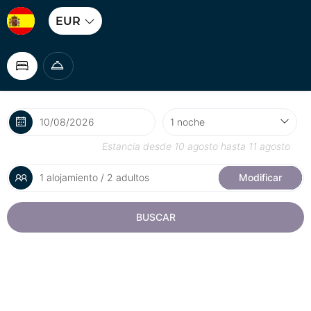
EUR
Estancia desde
10 agosto
hasta
11 agosto
1 alojamiento / 2 adultos
Modificar