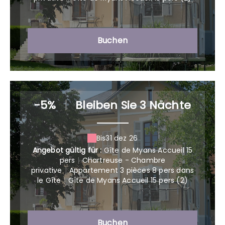
Buchen
-5%
|
Bleiben Sie 3 Nächte
Bis
31 dez 26
Angebot gültig für :
Gîte de Myans Accueil 15
pers
|
Chartreuse - Chambre
privative
|
Appartement 3 pièces 8 pers dans
le Gîte
|
Gîte de Myans Accueil 15 pers (2)
Buchen