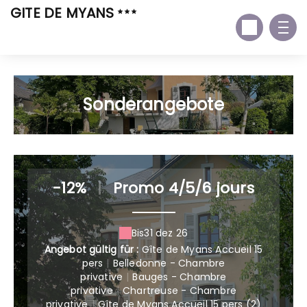
GITE DE MYANS
Sonderangebote
-12%
|
Promo 4/5/6 jours
Bis
31 dez 26
Angebot gültig für :
Gîte de Myans Accueil 15
pers
|
Belledonne - Chambre
privative
|
Bauges - Chambre
privative
|
Chartreuse - Chambre
privative
|
Gîte de Myans Accueil 15 pers (2)