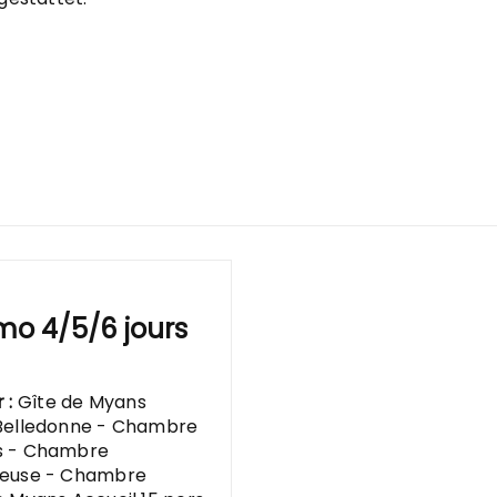
o 4/5/6 jours
r :
Gîte de Myans
Belledonne - Chambre
s - Chambre
reuse - Chambre