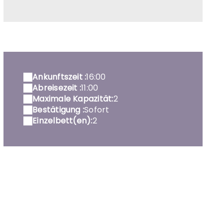
ue de la chambre
Ankunftszeit :
16:00
Abreisezeit :
11:00
Maximale Kapazität:
2
Bestätigung :
Sofort
Einzelbett(en):
2