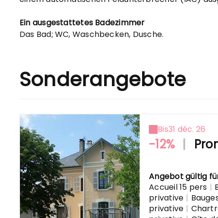
Ein ausgestattetes Badezimmer
Das Bad; WC, Waschbecken, Dusche.
Sonderangebote
Bis
31 déc. 26
-12%
|
Prom
Angebot gültig fü
Accueil 15 pers
|
privative
|
Bauge
privative
|
Chart