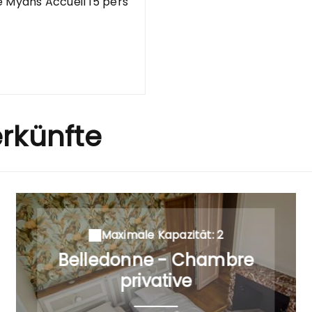
e Myans Accueil 15 pers
rkünfte
Maximale Kapazität: 2
Belledonne - Chambre
privative