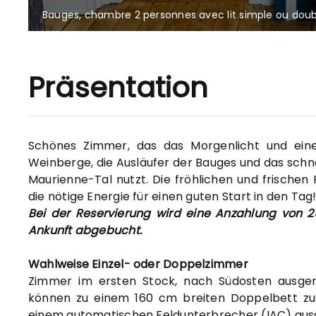
Bauges, chambre 2 personnes avec lit simple ou doub
Präsentation
Schönes Zimmer, das das Morgenlicht und eine
Weinberge, die Ausläufer der Bauges und das sch
Maurienne-Tal nutzt. Die fröhlichen und frischen
die nötige Energie für einen guten Start in den Tag
Bei der Reservierung wird eine Anzahlung von 25
Ankunft abgebucht.
Wahlweise Einzel- oder Doppelzimmer
Zimmer im ersten Stock, nach Südosten ausgeri
können zu einem 160 cm breiten Doppelbett zu
einem automatischen Feldunterbrecher (IAC) aus