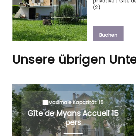
privative
|
Gîte d
(2)
Buchen
Unsere übrigen Unte
Maximale Kapazität: 15
Gîte de Myans Accueil 15
pers