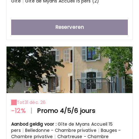
Gîte
|
Gîte de Myans Accueil 15 pers (2)
Reserveren
Tot
31 déc. 26
-12%
|
Promo 4/5/6 jours
Aanbod geldig voor :
Gîte de Myans Accueil 15
pers
|
Belledonne - Chambre privative
|
Bauges -
Chambre privative
|
Chartreuse - Chambre