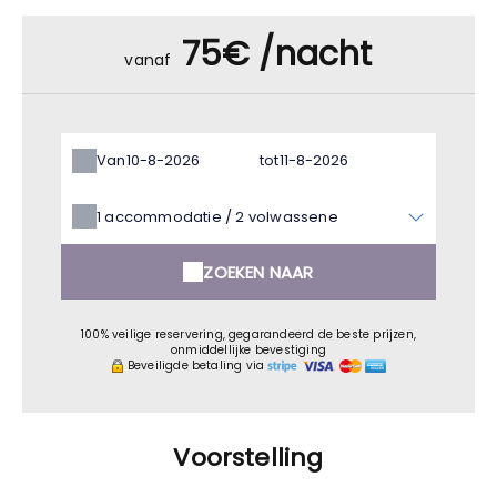
75€ /nacht
vanaf
Van
tot
1
accommodatie /
2
volwassene
ZOEKEN NAAR
100% veilige reservering, gegarandeerd de beste prijzen,
onmiddellijke bevestiging
Beveiligde betaling via
Voorstelling