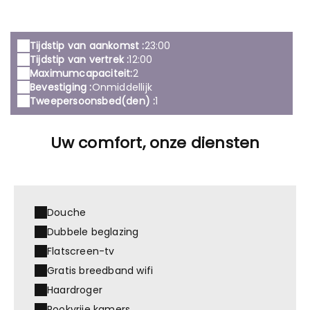
Tijdstip van aankomst :
23:00
Tijdstip van vertrek :
12:00
Maximumcapaciteit:
2
Bevestiging :
Onmiddellijk
Tweepersoonsbed(den) :
1
Uw comfort, onze diensten
Douche
Dubbele beglazing
Flatscreen-tv
Gratis breedband wifi
Haardroger
Rookvrije kamers