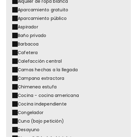
Alquiler de ropa blanca
Aparcamiento gratuito
Aparcamiento público
Aspirador
Baño privado
Barbacoa
Cafetera
Calefacción central
Camas hechas a la llegada
Campana extractora
Chimenea estufa
Cocina - cocina americana
Cocina independiente
Congelador
Cuna (bajo petición)
Desayuno