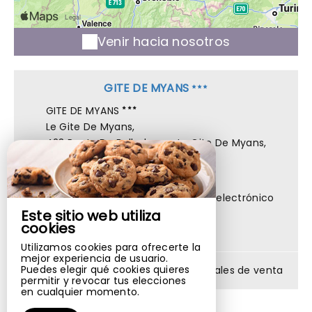
Venir hacia nosotros
GITE DE MYANS
GITE DE MYANS
Le Gite De Myans,
423 Route De Belledonne, Le Gite De Myans,
73800 MYANS - FRANCE
+33 6 12 18 47 06
Ponerse en contacto por correo electrónico
Este sitio web utiliza
cookies
Utilizamos cookies para ofrecerte la
mejor experiencia de usuario.
Puedes elegir qué cookies quieres
Notas legales
|
Condiciones generales de venta
permitir y revocar tus elecciones
en cualquier momento.