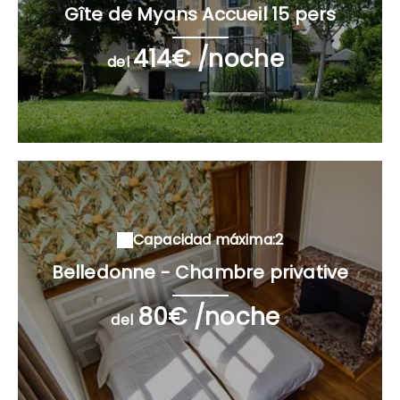
Gîte de Myans Accueil 15 pers
414€ /noche
del
Capacidad máxima:2
Belledonne - Chambre privative
80€ /noche
del