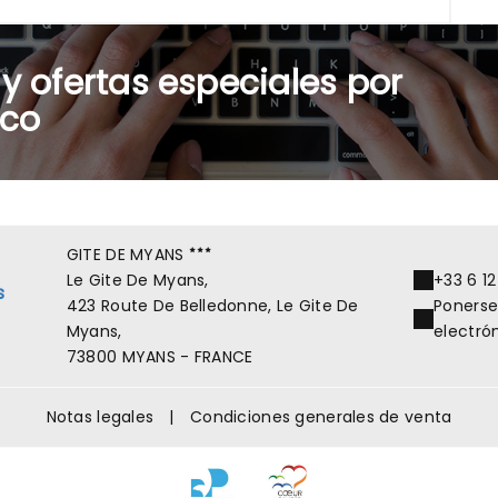
 y ofertas especiales por
ico
GITE DE MYANS
Le Gite De Myans,
+33 6 12
s
423 Route De Belledonne, Le Gite De
Ponerse
Myans,
electró
73800 MYANS - FRANCE
Notas legales
|
Condiciones generales de venta