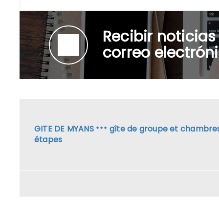
Recibir noticias
correo electrón
GITE DE MYANS
gîte de groupe et chambre
étapes