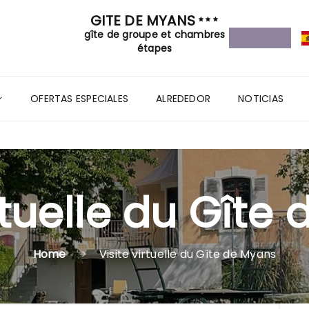
GITE DE MYANS
gîte de groupe et chambres
étapes
OFERTAS ESPECIALES
ALREDEDOR
NOTICIAS
irtuelle du Gîte
Home
Visite virtuelle du Gîte de Myans