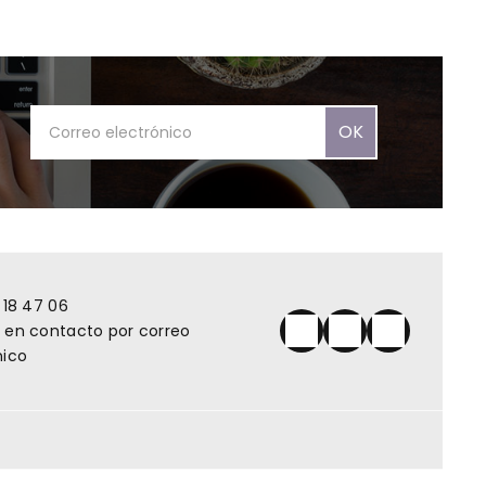
OK
 18 47 06
 en contacto por correo
nico