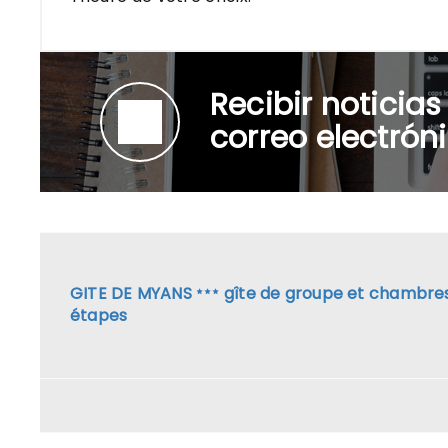
Recibir noticias
correo electrón
GITE DE MYANS
gîte de groupe et chambre
étapes