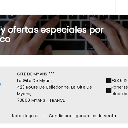
 y ofertas especiales por
ico
GITE DE MYANS
Le Gite De Myans,
+33 6 12
s
423 Route De Belledonne, Le Gite De
Ponerse
Myans,
electró
73800 MYANS - FRANCE
Notas legales
|
Condiciones generales de venta