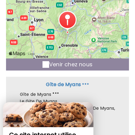
Venir chez nous
Gîte de Myans
Gîte de Myans
Le Gite De Myans,
423 Route De Belledonne, Le Gite De Myans,
73800 MYANS - FRANCE
+33 6 12 18 47 06
Contacter par email