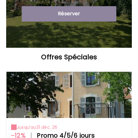
Réserver
Offres Spéciales
Jusqu'au
31 déc. 26
-12%
|
Promo 4/5/6 jours