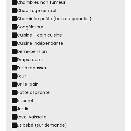
Chambres non fumeur
Chauffage central
Cheminée poêle (bois ou granulés)
Congélateur
Cuisine - coin cuisine
Cuisine indépendante
Demi-pension
Draps fournis
Fer à repasser
Four
Grille-pain
Hotte aspirante
Internet
Jardin
Lave-vaisselle
Lit bébé (sur demande)