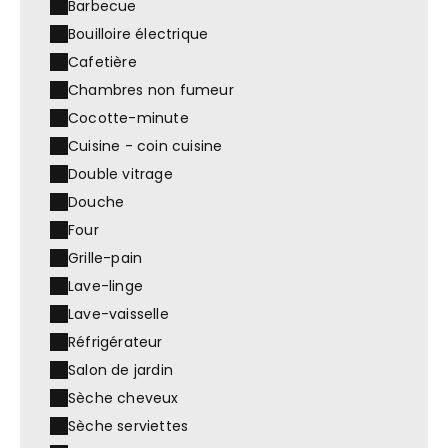
Barbecue
Bouilloire électrique
Cafetière
Chambres non fumeur
Cocotte-minute
Cuisine - coin cuisine
Double vitrage
Douche
Four
Grille-pain
Lave-linge
Lave-vaisselle
Réfrigérateur
Salon de jardin
Sèche cheveux
Sèche serviettes