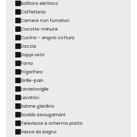
Bollitore elettrico
Caffetteria
Camere non fumatori
Cocotte-minute
Cucina - angolo cottura
Doccia
Doppi vetri
Forno
Frigorifero
Grille-pain
Lavastoviglie
Lavatrici
Salone giardino
Scalda asciugamani
Televisore a schermo piatto
Vasca da bagno