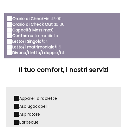
Orario di Check-in :
17:00
Orario di Check Out :
10:00
Capacità Massima:
8
Conferma :
Immediato
Letto/i Singolo/i:
4
Letto/i matrimoniale/i :
1
Divano/i letto/i doppio/i :
1
Il tuo comfort, i nostri servizi
Appareil à raclette
Asciugacapelli
Aspiratore
Barbecue