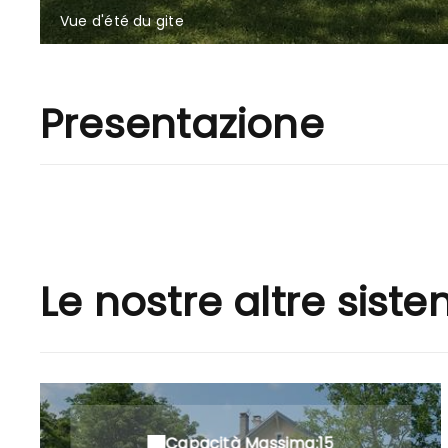
Vue d'été du gite
Presentazione
Le nostre altre sist
Capacità Massima:15