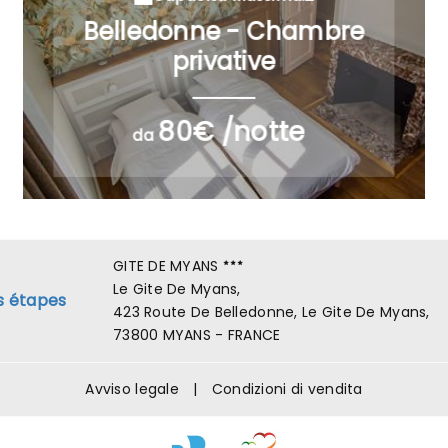
Belledonne - Chambre
privative
80€ /notte
da
GITE DE MYANS
Le Gite De Myans,
s étapes
423 Route De Belledonne, Le Gite De Myans,
73800 MYANS - FRANCE
Avviso legale
|
Condizioni di vendita