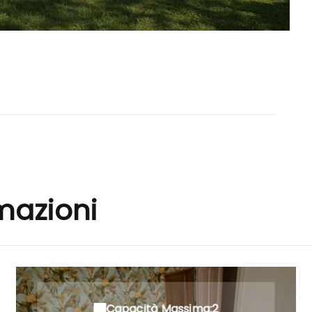
emazioni
Capacità Massima:2