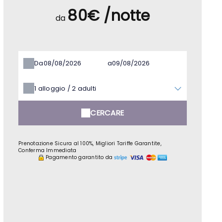
80€ /notte
da
Da
a
1
alloggio /
2
adulti
CERCARE
Prenotazione Sicura al 100%, Migliori Tariffe Garantite,
Conferma Immediata
Pagamento garantito da