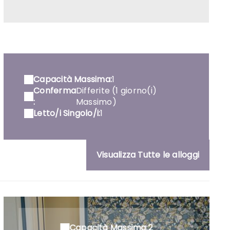
Capacità Massima:
1
Conferma
Differite (1 giorno(i)
:
Massimo)
Letto/i Singolo/i:
1
Visualizza Tutte le alloggi
Capacità Massima:2