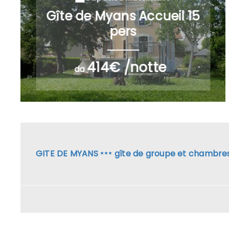
Gîte de Myans Accueil 15
pers
414€ /notte
da
GITE DE MYANS
gîte de groupe et chambre