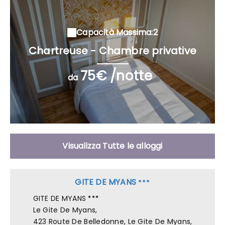
Capacità Massima:2
Chartreuse - Chambre privative
75€ /notte
da
Visualizza Tutte le alloggi
GITE DE MYANS
GITE DE MYANS
Le Gite De Myans,
423 Route De Belledonne, Le Gite De Myans,