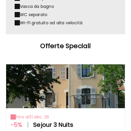
Vasca da bagno
WC separato
Wi-Fi gratuito ad alta velocità
Offerte Speciali
Fino al
31 déc. 26
-5%
|
Sejour 3 Nuits