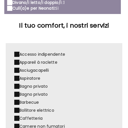
Divano/i letto/i doppio/i :
1
Cull(a)e per Neonati:
Sì
Il tuo comfort, i nostri servizi
Accesso indipendente
Appareil à raclette
Asciugacapelli
Aspiratore
Bagno privato
Bagno privato
Barbecue
Bollitore elettrico
Caffetteria
Camere non fumatori