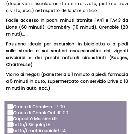
(doppi vetri, riscaldamento centralizzato, pietra e travi
a vista, ecc.) nel rispetto dello stile antico
Facile accesso in pochi minuti tramite l'A41 e l'A43 da
Lione (60 minuti), Chambéry (10 minuti), Grenoble (20
minuti)…
Posizione ideale per escursioni in bicicletta o a piedi
sulle strade e sui sentieri escursionistici dei vigneti
savoiardi e dei parchi naturali circostanti (Bauges,
Chartreuse)
Vicino ai negozi (panetteria a 1 minuto a piedi, farmacia
a 5 minuti in auto, supermercato con servizio Drive a 10
minuti in auto, ecc.)
Orario di Check-in :
17:00
Orario di Check Out :
10:00
Capacità Massima:
15
Letto/i Singolo/i:
5
Letto/i matrimoniale/i :
4