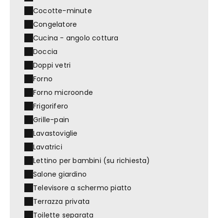
Cocotte-minute
Congelatore
Cucina - angolo cottura
Doccia
Doppi vetri
Forno
Forno microonde
Frigorifero
Grille-pain
Lavastoviglie
Lavatrici
Lettino per bambini (su richiesta)
Salone giardino
Televisore a schermo piatto
Terrazza privata
Toilette separata