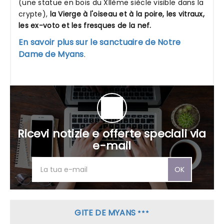
(une statue en bois du XIIème siècle visible dans la
crypte),
la Vierge à l'oiseau et à la poire, les vitraux,
les ex-voto et les fresques de la nef.
En savoir plus sur le sanctuaire de Notre
Dame de Myans
.
Ricevi notizie e offerte speciali via
e-mail
OK
GITE DE MYANS